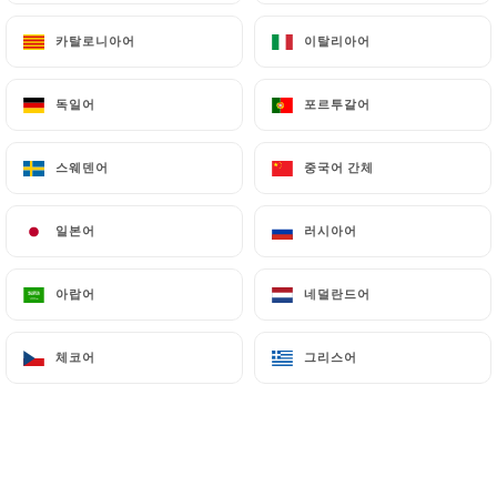
2.50€
카탈로니아어
카탈로니아어
이탈리아어
이탈리아어
2.50€
독일어
독일어
포르투갈어
포르투갈어
2.50€
스웨덴어
스웨덴어
중국어 간체
중국어 간체
2.50€
일본어
일본어
러시아어
러시아어
14.00€
아랍어
아랍어
네덜란드어
네덜란드어
체코어
체코어
그리스어
그리스어
18.00€