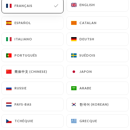
ENGLISH
ENGLISH
FRANÇAIS
FRANÇAIS
ESPAÑOL
ESPAÑOL
CATALAN
CATALAN
ITALIANO
ITALIANO
DEUTSH
DEUTSH
PORTUGUÊS
PORTUGUÊS
SUÉDOIS
SUÉDOIS
简体中文 (CHINESE)
简体中文 (CHINESE)
JAPON
JAPON
RUSSIE
RUSSIE
ARABE
ARABE
한국어 (KOREAN)
한국어 (KOREAN)
PAYS-BAS
PAYS-BAS
TCHÉQUIE
TCHÉQUIE
GRECQUE
GRECQUE